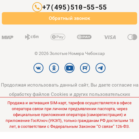
+7(495)510-55-55
Оплата и доставка
Обратный звонок
Карта сайта
© 2026 Золотые Номера Чебоксар
Продолжая использовать данный сайт, Вы даете согласие на
обработку файлов Cookies и других пользовательских
Продажа и активация SIM-карт, тарифов осуществляется в офисе
данных, в соответствии с
Политикой конфиденциальности
и
оператора связи при личном предъявлении паспорта, через
Политикой в отношении обработки персональных данных
.
официальные приложения оператора (саморегистрация) и
приложение ГосКлюч (УКЭП), только гражданам РФ достигшим 18
Все цены на сайте указаны без НДС.
лет, в соответствии с Федеральным Законом “О связи” 126-ФЗ.