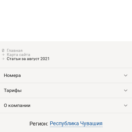
Контакты
Устройства
Карта сайта
Статьи за август 2021
Номера
Тарифы
Все номера
Продать номер
О компании
Выгодные тарифы
Пополнить баланс
Все тарифы
Контакты
Республика Чувашия
Регион:
Партнерам