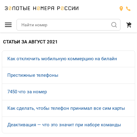
Подобрать номер
СТАТЬИ ЗА АВГУСТ 2021
Билайн
Как отключить мобильную коммерцию на билайн
Мегафон
БИЛАЙН
Престижные телефоны
Теле2
Тарифы
МЕГАФОН
7450 что за номер
Номера
Йота
Тарифы
ТЕЛЕ2
Номера
Как сделать, чтобы телефон принимал все сим карты
Продать номер
Тарифы
ЙОТА
Деактивация — что это значит при наборе команды
Оплата и доставка
Тарифы