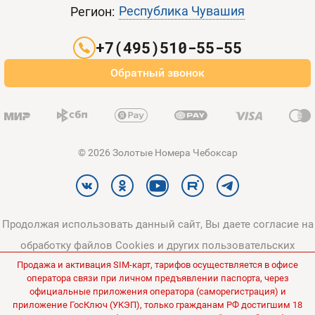
Контакты
Республика Чувашия
Регион:
Партнерам
+7(495)510-55-55
Оплата и доставка
Обратный звонок
Карта сайта
© 2026 Золотые Номера Чебоксар
Продолжая использовать данный сайт, Вы даете согласие на
обработку файлов Cookies и других пользовательских
Продажа и активация SIM-карт, тарифов осуществляется в офисе
данных, в соответствии с
Политикой конфиденциальности
и
оператора связи при личном предъявлении паспорта, через
Политикой в отношении обработки персональных данных
.
официальные приложения оператора (саморегистрация) и
приложение ГосКлюч (УКЭП), только гражданам РФ достигшим 18
Все цены на сайте указаны без НДС.