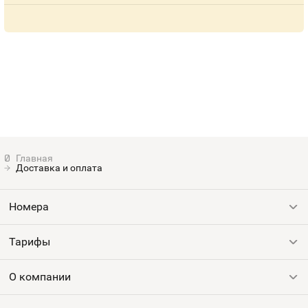
Доставка и оплата
Номера
Тарифы
Все номера
Продать номер
О компании
Выгодные тарифы
Пополнить баланс
Все тарифы