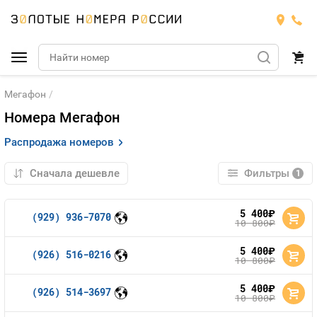
Мегафон
Подобрать номер
Номера Мегафон
Билайн
Распродажа номеров
Мегафон
БИЛАЙН
Фильтры
1
Теле2
Тарифы
МЕГАФОН
5 400
Номера
руб.
(929) 936-7070
10 800
руб.
Йота
Тарифы
ТЕЛЕ2
Номера
5 400
руб.
(926) 516-0216
10 800
руб.
Продать номер
Тарифы
ЙОТА
5 400
руб.
(926) 514-3697
10 800
руб.
Оплата и доставка
Тарифы