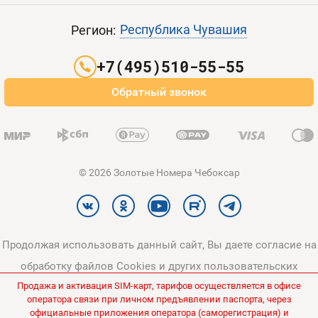
Пополнить баланс
Все тарифы
Контакты
Республика Чувашия
Регион:
Партнерам
+7(495)510-55-55
Оплата и доставка
Обратный звонок
Карта сайта
© 2026 Золотые Номера Чебоксар
Продолжая использовать данный сайт, Вы даете согласие на
обработку файлов Cookies и других пользовательских
Продажа и активация SIM-карт, тарифов осуществляется в офисе
данных, в соответствии с
Политикой конфиденциальности
и
оператора связи при личном предъявлении паспорта, через
Политикой в отношении обработки персональных данных
.
официальные приложения оператора (саморегистрация) и