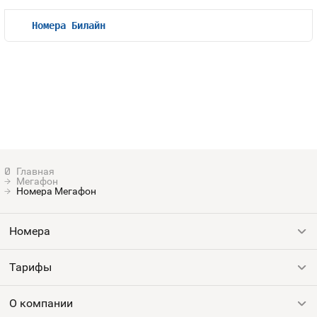
Номера Билайн
Мегафон
Номера Мегафон
Номера
Тарифы
Все номера
Продать номер
О компании
Выгодные тарифы