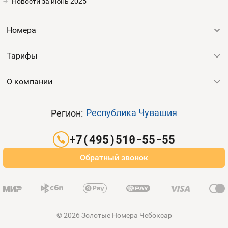
Новости за июнь 2025
Контакты
Номера
Устройства
Тарифы
Все номера
Продать номер
О компании
Выгодные тарифы
Пополнить баланс
Все тарифы
Контакты
Республика Чувашия
Регион:
Партнерам
+7(495)510-55-55
Оплата и доставка
Обратный звонок
Карта сайта
© 2026 Золотые Номера Чебоксар