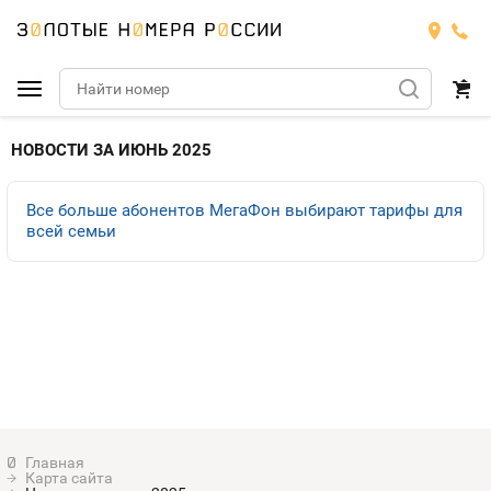
Подобрать номер
НОВОСТИ ЗА ИЮНЬ 2025
Билайн
Все больше абонентов МегаФон выбирают тарифы для
всей семьи
Мегафон
БИЛАЙН
Теле2
Тарифы
МЕГАФОН
Номера
Йота
Тарифы
ТЕЛЕ2
Номера
Продать номер
Тарифы
ЙОТА
Оплата и доставка
Тарифы
Карта сайта