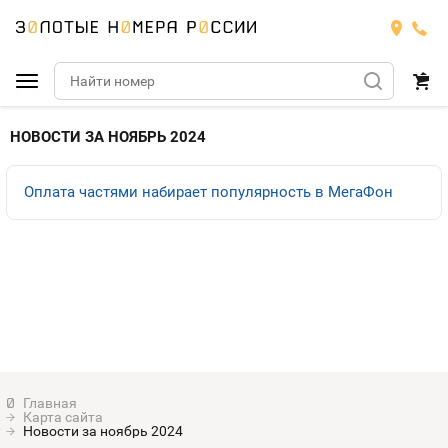
Подобрать номер
НОВОСТИ ЗА НОЯБРЬ 2024
Билайн
Оплата частями набирает популярность в МегаФон
Мегафон
БИЛАЙН
Теле2
Тарифы
МЕГАФОН
Номера
Йота
Тарифы
ТЕЛЕ2
Номера
Продать номер
Тарифы
ЙОТА
Карта сайта
Оплата и доставка
Тарифы
Новости за ноябрь 2024