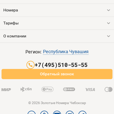
Контакты
Номера
Устройства
Тарифы
Все номера
Продать номер
О компании
Выгодные тарифы
Пополнить баланс
Все тарифы
Контакты
Республика Чувашия
Регион:
Партнерам
+7(495)510-55-55
Оплата и доставка
Обратный звонок
Карта сайта
© 2026 Золотые Номера Чебоксар