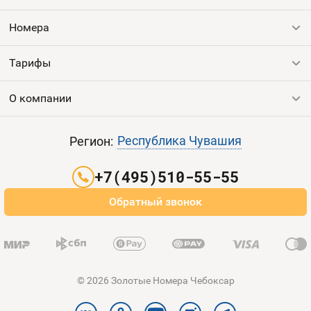
Контакты
Номера
Устройства
Тарифы
Все номера
Продать номер
О компании
Выгодные тарифы
Пополнить баланс
Все тарифы
Контакты
Республика Чувашия
Регион:
Партнерам
+7(495)510-55-55
Оплата и доставка
Обратный звонок
Карта сайта
© 2026 Золотые Номера Чебоксар