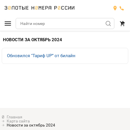
Подобрать номер
НОВОСТИ ЗА ОКТЯБРЬ 2024
Билайн
Обновился “Тариф UP” от билайн
Мегафон
БИЛАЙН
Теле2
Тарифы
МЕГАФОН
Номера
Йота
Тарифы
ТЕЛЕ2
Номера
Продать номер
Тарифы
ЙОТА
Карта сайта
Оплата и доставка
Тарифы
Новости за октябрь 2024