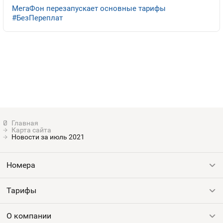
МегаФон перезапускает основные тарифы
Контакты
#БезПереплат
Устройства
Карта сайта
Новости за июль 2021
Номера
Тарифы
Все номера
Продать номер
О компании
Выгодные тарифы