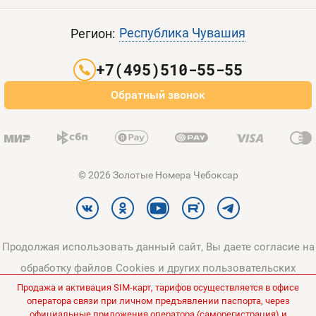
Пополнить баланс
Все тарифы
Контакты
Республика Чувашия
Регион:
Партнерам
+7(495)510-55-55
Оплата и доставка
Обратный звонок
Карта сайта
© 2026 Золотые Номера Чебоксар
Продолжая использовать данный сайт, Вы даете согласие на
обработку файлов Cookies и других пользовательских
Продажа и активация SIM-карт, тарифов осуществляется в офисе
данных, в соответствии с
Политикой конфиденциальности
и
оператора связи при личном предъявлении паспорта, через
Политикой в отношении обработки персональных данных
.
официальные приложения оператора (саморегистрация) и