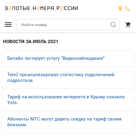
Подобрать номер
НОВОСТИ ЗА ИЮЛЬ 2021
Билайн
Билайн тестирует услугу “Видеонаблюдение”
Мегафон
БИЛАЙН
Tele2 проанализировал статистику подключений
подростков
Теле2
Тарифы
МЕГАФОН
Номера
Тариф на использование интернета в Крыму снизила
Йота
Тарифы
ТЕЛЕ2
Yota
Номера
Продать номер
Тарифы
ЙОТА
Абоненты МТС могут дарить скидку на тариф своим
близким
Оплата и доставка
Тарифы