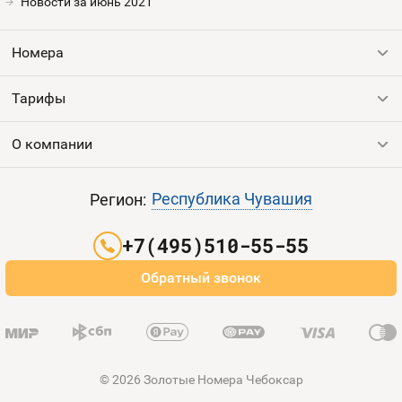
Новости за июнь 2021
Контакты
Номера
Устройства
Тарифы
Все номера
Продать номер
О компании
Выгодные тарифы
Пополнить баланс
Все тарифы
Контакты
Республика Чувашия
Регион:
Партнерам
+7(495)510-55-55
Оплата и доставка
Обратный звонок
Карта сайта
© 2026 Золотые Номера Чебоксар