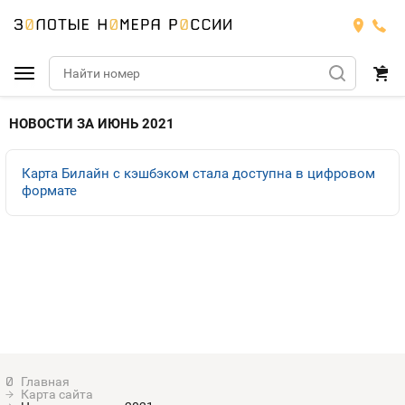
Подобрать номер
НОВОСТИ ЗА ИЮНЬ 2021
Билайн
Карта Билайн с кэшбэком стала доступна в цифровом
формате
Мегафон
БИЛАЙН
Теле2
Тарифы
МЕГАФОН
Номера
Йота
Тарифы
ТЕЛЕ2
Номера
Продать номер
Тарифы
ЙОТА
Оплата и доставка
Тарифы
Карта сайта