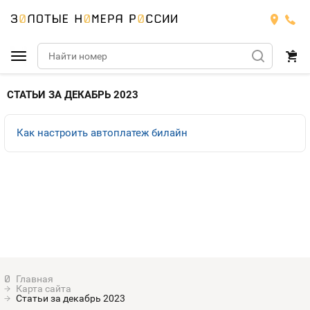
Подобрать номер
СТАТЬИ ЗА ДЕКАБРЬ 2023
Билайн
Как настроить автоплатеж билайн
Мегафон
БИЛАЙН
Теле2
Тарифы
МЕГАФОН
Номера
Йота
Тарифы
ТЕЛЕ2
Номера
Продать номер
Тарифы
ЙОТА
Карта сайта
Оплата и доставка
Тарифы
Статьи за декабрь 2023