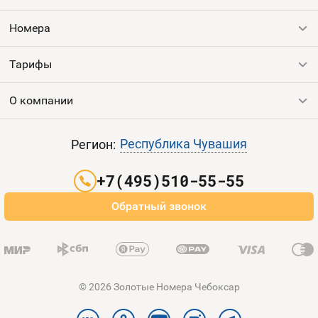
Контакты
Номера
Устройства
Тарифы
Все номера
Продать номер
О компании
Выгодные тарифы
Пополнить баланс
Все тарифы
Контакты
Республика Чувашия
Регион:
Партнерам
+7(495)510-55-55
Оплата и доставка
Обратный звонок
Карта сайта
© 2026 Золотые Номера Чебоксар