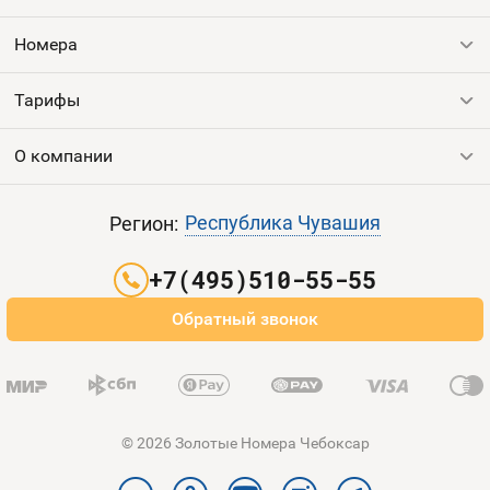
Номера
Тарифы
Все номера
Продать номер
О компании
Выгодные тарифы
Пополнить баланс
Все тарифы
Контакты
Республика Чувашия
Регион:
Партнерам
+7(495)510-55-55
Оплата и доставка
Обратный звонок
Карта сайта
© 2026 Золотые Номера Чебоксар