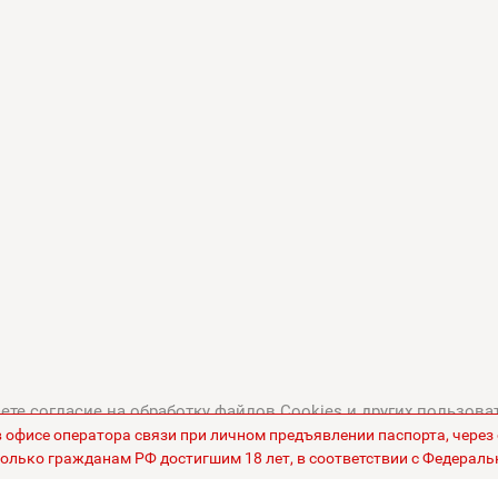
те согласие на обработку файлов Cookies и других пользова
в офисе оператора связи при личном предъявлении паспорта, чере
тикой в отношении обработки персональных данных
.
Все це
олько гражданам РФ достигшим 18 лет, в соответствии с Федераль