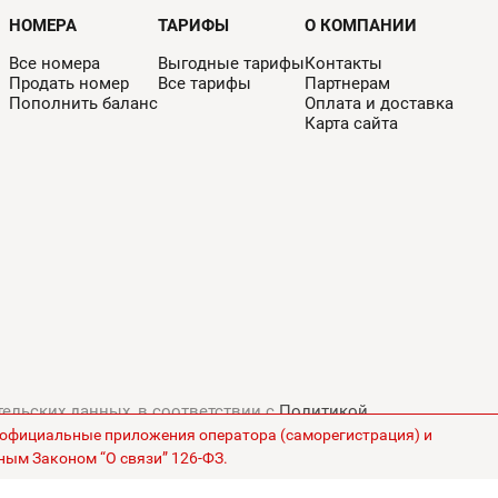
НОМЕРА
ТАРИФЫ
О КОМПАНИИ
Все номера
Выгодные тарифы
Контакты
Продать номер
Все тарифы
Партнерам
Пополнить баланс
Оплата и доставка
Карта сайта
тельских данных, в соответствии с
Политикой
з официальные приложения оператора (саморегистрация) и
ны на сайте указаны без НДС.
ным Законом “О связи” 126-ФЗ.