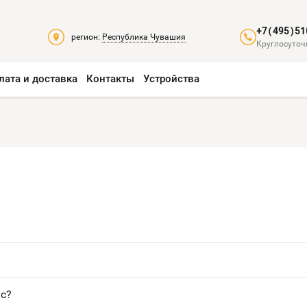
+7(495)51
регион:
Республика Чувашия
Круглосуточ
лата и доставка
Контакты
Устройства
ис?