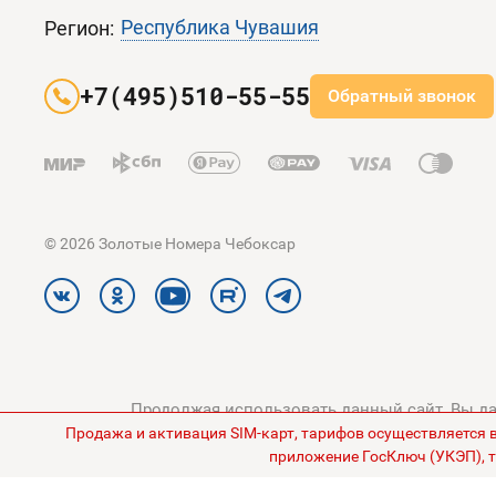
Республика Чувашия
Регион:
+7(495)510-55-55
Обратный звонок
© 2026 Золотые Номера Чебоксар
Продолжая использовать данный сайт, Вы дае
Продажа и активация SIM-карт, тарифов осуществляется 
конфиденциальности
и
Поли
приложение ГосКлюч (УКЭП), т