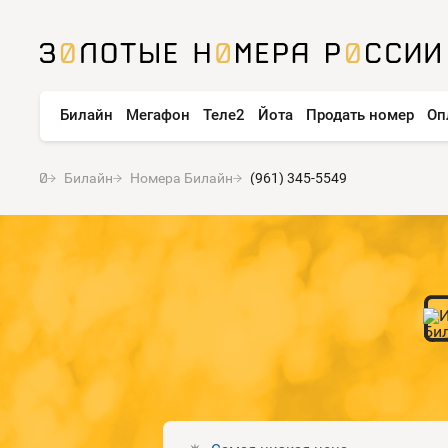
Билайн
Мегафон
Теле2
Йота
Продать номер
Оп
Билайн
Номера Билайн
(961) 345-5549